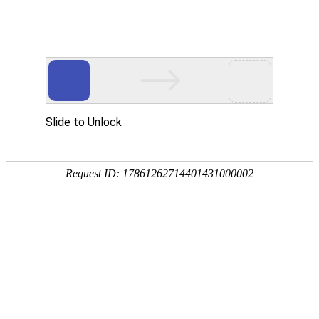
东湾驴肉
东湾驴肉
2020-10-23
靖远金玉康达食品工业有限公司是一家专注于驴肉制品加工的企
业，自2012年成立以来，始终秉持“打造绿色生态品牌，让百姓
享用安全放心熟食”的发展理念。公司通过秸秆养畜等生态养殖
方式，致力于提供天然、健康的放心食品。